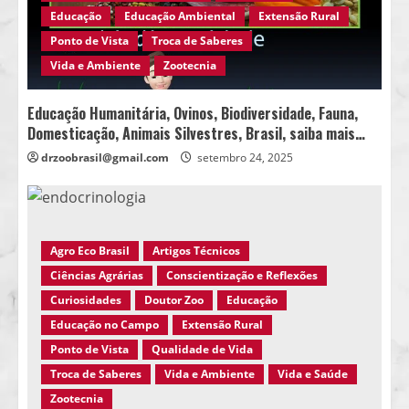
Educação
Educação Ambiental
Extensão Rural
Ponto de Vista
Troca de Saberes
Vida e Ambiente
Zootecnia
Educação Humanitária, Ovinos, Biodiversidade, Fauna,
Domesticação, Animais Silvestres, Brasil, saiba mais…
drzoobrasil@gmail.com
setembro 24, 2025
Agro Eco Brasil
Artigos Técnicos
Ciências Agrárias
Conscientização e Reflexões
Curiosidades
Doutor Zoo
Educação
Educação no Campo
Extensão Rural
Ponto de Vista
Qualidade de Vida
Troca de Saberes
Vida e Ambiente
Vida e Saúde
Zootecnia