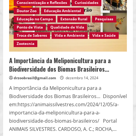
Silvestres, Brasil,
Conscientização e Reflexões
Curiosidades
saiba
mais…
Doutor Zoo
Educação Ambiental
Educação no Campo
Extensão Rural
Pesquisas
Ponto de Vista
Qualidade de Vida
Troca de Saberes
Vida e Ambiente
Vida e Saúde
Zootecnia
A Importância da Meliponicultura para a
Biodiversidade dos Biomas Brasileiros…
drzoobrasil@gmail.com
dezembro 14, 2024
A Importância da Meliponicultura para a
Biodiversidade dos Biomas Brasileiros… Disponível
em:https://animaissilvestres.com/2024/12/05/a-
importancia-da-meliponicultura-para-a-
biodiversidade-dos-biomas-brasileiros/ Portal
ANIMAIS SILVESTRES. CARDOSO, A. C.; ROCHA,...