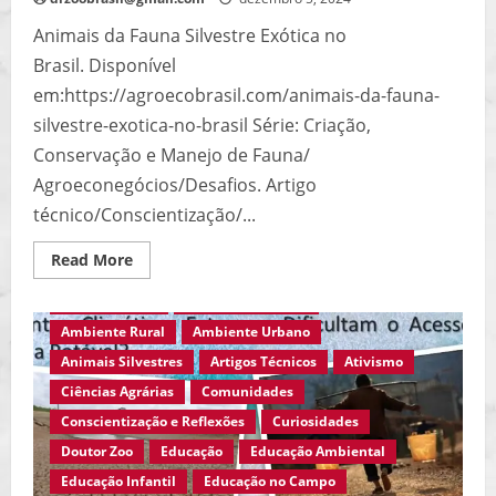
Animais da Fauna Silvestre Exótica no
Brasil. Disponível
em:https://agroecobrasil.com/animais-da-fauna-
silvestre-exotica-no-brasil Série: Criação,
Conservação e Manejo de Fauna/
Agroeconegócios/Desafios. Artigo
técnico/Conscientização/...
Read
Read More
more
about
Agro Eco Brasil
Ambiente em Foco
Objetivos
da
Ambiente Rural
Ambiente Urbano
Criação
em
Animais Silvestres
Artigos Técnicos
Ativismo
Cativeiro:
Produtos,
Ciências Agrárias
Comunidades
Preservação
e
Conscientização e Reflexões
Curiosidades
Pesquisa…
Doutor Zoo
Educação
Educação Ambiental
Educação Infantil
Educação no Campo