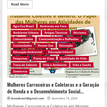
Read
Read More
more
about
A
Importância
da
Meliponicultura
Agro Eco Brasil
Ambiente em Foco
para
a
Ambiente Urbano
Artigos Técnicos
Ativismo
Biodiversidade
dos
Comunidades
Conscientização e Reflexões
Biomas
Brasileiros…
Curiosidades
Doutor Zoo
Educação
Educação Ambiental
Educação Infantil
Pesquisas
Ponto de Vista
Qualidade de Vida
Troca de Saberes
Vida e Ambiente
Vida e Saúde
Zootecnia
Mulheres Carroceiras e Coletoras e a Geração
de Renda e o Desenvolvimento Social…
drzoobrasil@gmail.com
dezembro 14, 2024
Mulheres Carroceiras e Coletoras em Montes