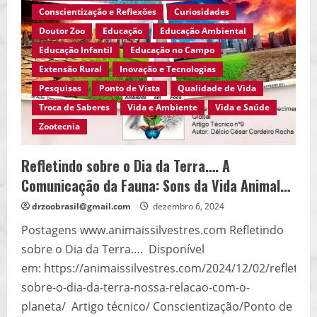
Humanos
Conscientização e Reflexões
Curiosidades
na
Biodiversidade…
Doutor Zoo
Educação
Educação Ambiental
Educação Infantil
Educação no Campo
Extensão Rural
Inovação e Tecnologias
Pesquisas
Ponto de Vista
Qualidade de Vida
Troca de Saberes
Vida e Ambiente
Vida e Saúde
Zootecnia
Refletindo sobre o Dia da Terra…. A
Comunicação da Fauna: Sons da Vida Animal…
drzoobrasil@gmail.com
dezembro 6, 2024
Postagens www.animaissilvestres.com Refletindo
sobre o Dia da Terra…. Disponível
em: https://animaissilvestres.com/2024/12/02/refletind
sobre-o-dia-da-terra-nossa-relacao-com-o-
planeta/ Artigo técnico/ Conscientização/Ponto de