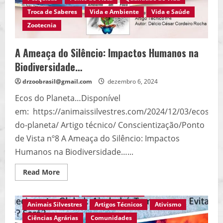
Troca de Saberes
Vida e Ambiente
Vida e Saúde
Zootecnia
A Ameaça do Silêncio: Impactos Humanos na
Biodiversidade…
drzoobrasil@gmail.com
dezembro 6, 2024
Ecos do Planeta…Disponível
em: https://animaissilvestres.com/2024/12/03/ecos-
do-planeta/ Artigo técnico/ Conscientização/Ponto
de Vista nº8 A Ameaça do Silêncio: Impactos
Humanos na Biodiversidade…...
Read
Read More
Agro Eco Brasil
Ambiente em Foco
more
about
Ambiente Rural
Ambiente Urbano
A
Ameaça
Animais Silvestres
Artigos Técnicos
Ativismo
do
Silêncio:
Ciências Agrárias
Comunidades
Impactos