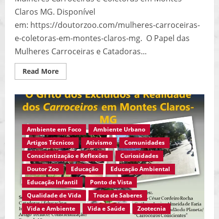
Claros MG. Disponível
em: https://doutorzoo.com/mulheres-carroceiras-
e-coletoras-em-montes-claros-mg. O Papel das
Mulheres Carroceiras e Catadoras...
Read
Read More
more
about
Mulheres
Carroceiras
e
Coletoras
e
a
Ambiente em Foco
Ambiente Urbano
Geração
de
Artigos Técnicos
Ativismo
Comunidades
Renda
e
Conscientização e Reflexões
Curiosidades
o
Desenvolvimento
Doutor Zoo
Educação
Educação Ambiental
Social…
Educação Infantil
Ponto de Vista
Qualidade de Vida
Troca de Saberes
Vida e Ambiente
Vida e Saúde
Zootecnia