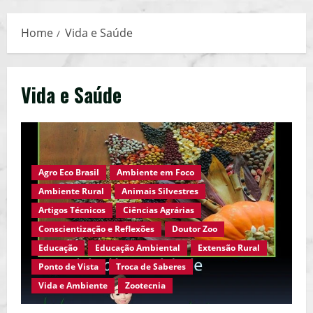
Menu
Home
Vida e Saúde
Vida e Saúde
Agro Eco Brasil
Ambiente em Foco
Ambiente Rural
Animais Silvestres
Artigos Técnicos
Ciências Agrárias
Conscientização e Reflexões
Doutor Zoo
Educação
Educação Ambiental
Extensão Rural
Ponto de Vista
Troca de Saberes
Vida e Ambiente
Zootecnia