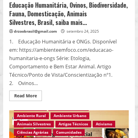
Educação Humanitária, Ovinos, Biodiversidade,
Fauna, Domesticação, Animais
Silvestres, Brasil, saiba mais…
drzoobrasil@gmail.com
setembro 24, 2025
1. Educação Humanitária e ONGs. Disponível
em: https://ambienteemfoco.com/educacao-
humanitaria-e-ongs Série: Etologia,
Comportamento e Bem Estar Animal. Artigo
Técnico/Ponto de Vista/Conscientização nº1.
2. Ovinos...
Read
Read More
more
about
Agro Eco Brasil
Ambiente em Foco
Educação
Humanitária,
Ambiente Rural
Ambiente Urbano
Ovinos,
Biodiversidade,
Animais Silvestres
Artigos Técnicos
Ativismo
Fauna,
Domesticação,
Ciências Agrárias
Comunidades
Animais