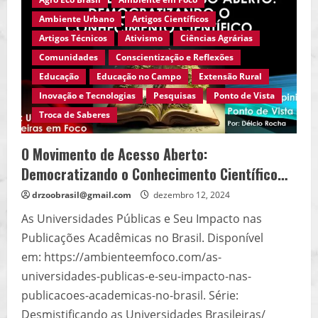
dos
Carroceiros:
Ambiente Urbano
Artigos Científicos
Preconceito
e
Artigos Técnicos
Ativismo
Ciências Agrárias
Humilhação
no
Comunidades
Conscientização e Reflexões
Cotidiano…
Educação
Educação no Campo
Extensão Rural
Inovação e Tecnologias
Pesquisas
Ponto de Vista
Troca de Saberes
O Movimento de Acesso Aberto:
Democratizando o Conhecimento Científico…
drzoobrasil@gmail.com
dezembro 12, 2024
As Universidades Públicas e Seu Impacto nas
Publicações Acadêmicas no Brasil. Disponível
em: https://ambienteemfoco.com/as-
universidades-publicas-e-seu-impacto-nas-
publicacoes-academicas-no-brasil. Série:
Desmistificando as Universidades Brasileiras/