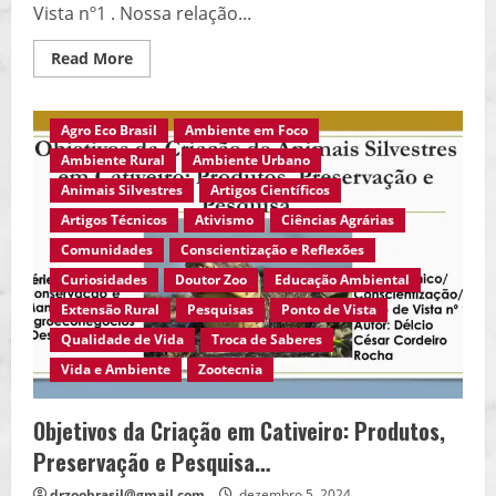
Vista nº1 . Nossa relação...
Read
Read More
more
about
Refletindo
sobre
Agro Eco Brasil
Ambiente em Foco
o
Dia
Ambiente Rural
Ambiente Urbano
da
Terra…. A
Animais Silvestres
Artigos Científicos
Comunicação
da
Artigos Técnicos
Ativismo
Ciências Agrárias
Fauna:
Sons
Comunidades
Conscientização e Reflexões
da
Vida
Curiosidades
Doutor Zoo
Educação Ambiental
Animal…
Extensão Rural
Pesquisas
Ponto de Vista
Qualidade de Vida
Troca de Saberes
Vida e Ambiente
Zootecnia
Objetivos da Criação em Cativeiro: Produtos,
Preservação e Pesquisa…
drzoobrasil@gmail.com
dezembro 5, 2024