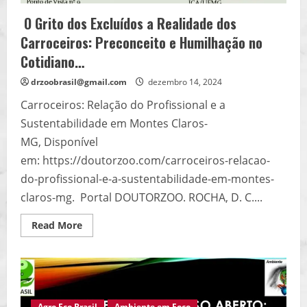
O Grito dos Excluídos a Realidade dos
Carroceiros: Preconceito e Humilhação no
Cotidiano…
drzoobrasil@gmail.com
dezembro 14, 2024
Carroceiros: Relação do Profissional e a
Sustentabilidade em Montes Claros-
MG, Disponível
em: https://doutorzoo.com/carroceiros-relacao-
do-profissional-e-a-sustentabilidade-em-montes-
claros-mg. Portal DOUTORZOO. ROCHA, D. C....
Read
Read More
more
about
O
Grito
dos
Excluídos
a
Realidade
Agro Eco Brasil
Ambiente em Foco