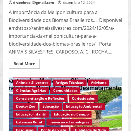
drzoobrasil@gmail.com
dezembro 12, 2024
A Importância da Meliponicultura para a
Biodiversidade dos Biomas Brasileiros… Disponível
em:https://animaissilvestres.com/2024/12/05/a-
importancia-da-meliponicultura-para-a-
biodiversidade-dos-biomas-brasileiros/ Portal
ANIMAIS SILVESTRES. CARDOSO, A. C.; ROCHA,...
Read
Read More
Agro Eco Brasil
Ambiente em Foco
more
about
Ambiente Rural
Ambiente Urbano
A
Importância
Animais Silvestres
Artigos Técnicos
Ativismo
da
Meliponicultura
Ciências Agrárias
Comunidades
para
a
Conscientização e Reflexões
Curiosidades
Biodiversidade
dos
Doutor Zoo
Educação
Educação Ambiental
Biomas
Brasileiros…
Educação Infantil
Educação no Campo
Extensão Rural
Inovação e Tecnologias
Pesquisas
Ponto de Vista
Qualidade de Vida