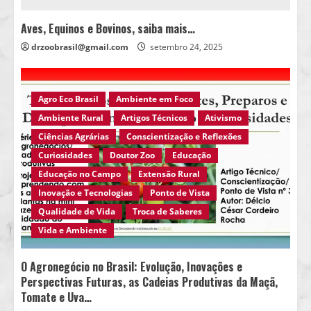
Aves, Equinos e Bovinos, saiba mais…
drzoobrasil@gmail.com
setembro 24, 2025
Agro Eco Brasil
Ambiente em Foco
Ambiente Rural
Artigos Técnicos
Ativismo
Ciências Agrárias
Conscientização e Reflexões
Curiosidades
Doutor Zoo
Educação
Educação no Campo
Extensão Rural
Inovação e Tecnologias
Ponto de Vista
Qualidade de Vida
Troca de Saberes
Vida e Ambiente
O Agronegócio no Brasil: Evolução, Inovações e
Perspectivas Futuras, as Cadeias Produtivas da Maçã,
Tomate e Uva…