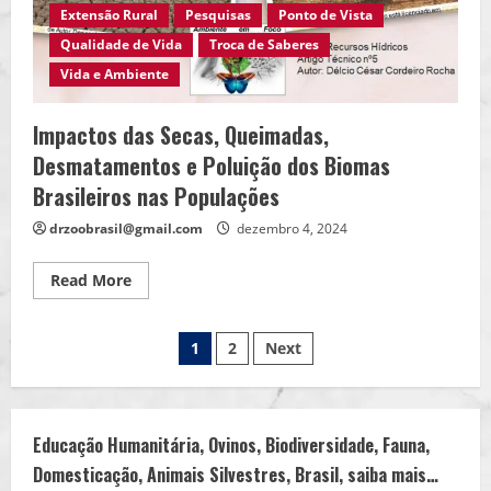
Extensão Rural
Pesquisas
Ponto de Vista
Qualidade de Vida
Troca de Saberes
Vida e Ambiente
Impactos das Secas, Queimadas,
Desmatamentos e Poluição dos Biomas
Brasileiros nas Populações
drzoobrasil@gmail.com
dezembro 4, 2024
Read
Read More
more
about
Impactos
Paginação
das
1
2
Next
Secas,
Queimadas,
de
Desmatamentos
e
Poluição
posts
dos
Educação Humanitária, Ovinos, Biodiversidade, Fauna,
Biomas
Brasileiros
Domesticação, Animais Silvestres, Brasil, saiba mais…
nas