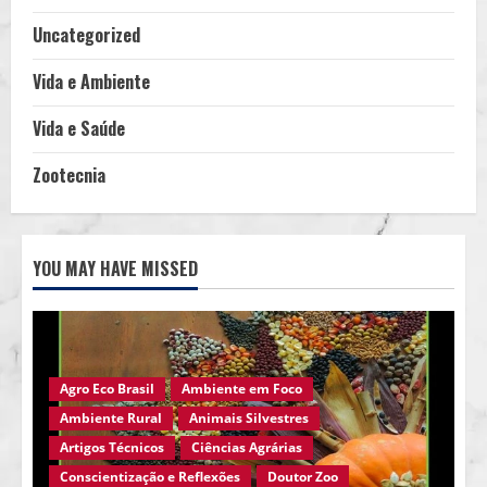
Uncategorized
Vida e Ambiente
Vida e Saúde
Zootecnia
YOU MAY HAVE MISSED
Agro Eco Brasil
Ambiente em Foco
Ambiente Rural
Animais Silvestres
Artigos Técnicos
Ciências Agrárias
Conscientização e Reflexões
Doutor Zoo