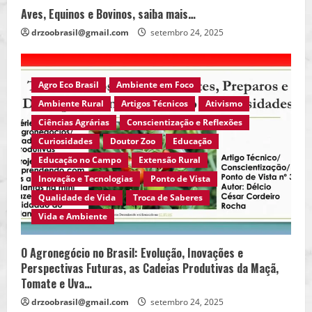
Aves, Equinos e Bovinos, saiba mais…
drzoobrasil@gmail.com
setembro 24, 2025
Agro Eco Brasil
Ambiente em Foco
Ambiente Rural
Artigos Técnicos
Ativismo
Ciências Agrárias
Conscientização e Reflexões
Curiosidades
Doutor Zoo
Educação
Educação no Campo
Extensão Rural
Inovação e Tecnologias
Ponto de Vista
Qualidade de Vida
Troca de Saberes
Vida e Ambiente
O Agronegócio no Brasil: Evolução, Inovações e
Perspectivas Futuras, as Cadeias Produtivas da Maçã,
Tomate e Uva…
drzoobrasil@gmail.com
setembro 24, 2025