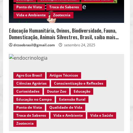
Ponto de Vista
Troca de Saberes
Vida e Ambiente
Zootecnia
Educação Humanitária, Ovinos, Biodiversidade, Fauna,
Domesticação, Animais Silvestres, Brasil, saiba mais…
drzoobrasil@gmail.com
setembro 24, 2025
Agro Eco Brasil
Artigos Técnicos
Ciências Agrárias
Conscientização e Reflexões
Curiosidades
Doutor Zoo
Educação
Educação no Campo
Extensão Rural
Ponto de Vista
Qualidade de Vida
Troca de Saberes
Vida e Ambiente
Vida e Saúde
Zootecnia