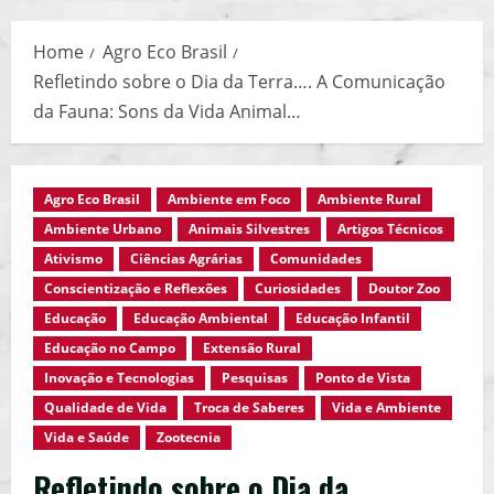
Menu
Home
Agro Eco Brasil
Refletindo sobre o Dia da Terra…. A Comunicação
da Fauna: Sons da Vida Animal…
Agro Eco Brasil
Ambiente em Foco
Ambiente Rural
Ambiente Urbano
Animais Silvestres
Artigos Técnicos
Ativismo
Ciências Agrárias
Comunidades
Conscientização e Reflexões
Curiosidades
Doutor Zoo
Educação
Educação Ambiental
Educação Infantil
Educação no Campo
Extensão Rural
Inovação e Tecnologias
Pesquisas
Ponto de Vista
Qualidade de Vida
Troca de Saberes
Vida e Ambiente
Vida e Saúde
Zootecnia
Refletindo sobre o Dia da