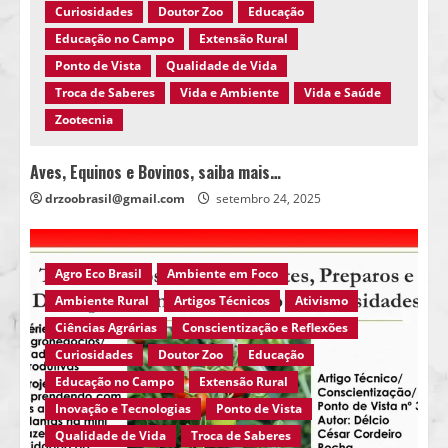
Curiosidades
Doutor Zoo
Educação
Educação no Campo
Extensão Rural
Ponto de Vista
Qualidade de Vida
Troca de Saberes
Vida e Ambiente
Vida e Saúde
Zootecnia
Aves, Equinos e Bovinos, saiba mais…
drzoobrasil@gmail.com
setembro 24, 2025
Agro Eco Brasil
Ambiente em Foco
Ambiente Rural
Artigos Técnicos
Ativismo
Ciências Agrárias
Conscientização e Reflexões
Curiosidades
Doutor Zoo
Educação
Educação no Campo
Extensão Rural
Inovação e Tecnologias
Ponto de Vista
Qualidade de Vida
Troca de Saberes