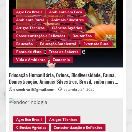
Agro Eco Brasil
Ambiente em Foco
Ambiente Rural
Animais Silvestres
Artigos Técnicos
Ciências Agrárias
Conscientização e Reflexões
Doutor Zoo
Educação
Educação Ambiental
Extensão Rural
Ponto de Vista
Troca de Saberes
Vida e Ambiente
Zootecnia
Educação Humanitária, Ovinos, Biodiversidade, Fauna,
Domesticação, Animais Silvestres, Brasil, saiba mais…
drzoobrasil@gmail.com
setembro 24, 2025
Agro Eco Brasil
Artigos Técnicos
Ciências Agrárias
Conscientização e Reflexões