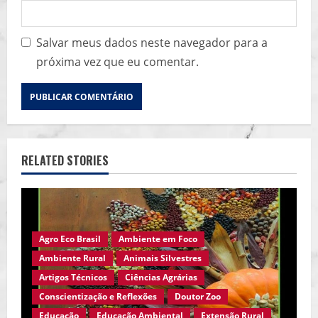
Salvar meus dados neste navegador para a
próxima vez que eu comentar.
RELATED STORIES
Agro Eco Brasil
Ambiente em Foco
Ambiente Rural
Animais Silvestres
Artigos Técnicos
Ciências Agrárias
Conscientização e Reflexões
Doutor Zoo
Educação
Educação Ambiental
Extensão Rural