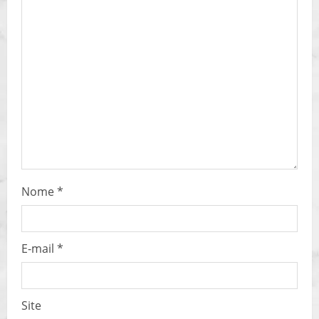
a
d
i
n
g
Nome
*
E-mail
*
Site