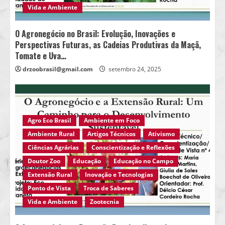
Vida e Ambiente
O Agronegócio no Brasil: Evolução, Inovações e
Perspectivas Futuras, as Cadeias Produtivas da Maçã,
Tomate e Uva…
drzoobrasil@gmail.com
setembro 24, 2025
Agro Eco Brasil
Ambiente em Foco
Ambiente Rural
Artigos Técnicos
Ativismo
Ciências Agrárias
Conscientização e Reflexões
Doutor Zoo
Educação
Educação no Campo
Extensão Rural
Inovação e Tecnologias
Ponto de Vista
Troca de Saberes
Vida e Ambiente
Zootecnia