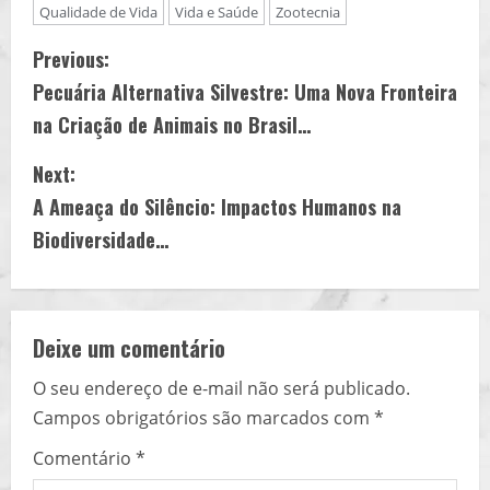
Qualidade de Vida
Vida e Saúde
Zootecnia
C
Previous:
Pecuária Alternativa Silvestre: Uma Nova Fronteira
o
na Criação de Animais no Brasil…
n
Next:
t
A Ameaça do Silêncio: Impactos Humanos na
i
Biodiversidade…
n
u
Deixe um comentário
e
O seu endereço de e-mail não será publicado.
Campos obrigatórios são marcados com
*
R
Comentário
*
e