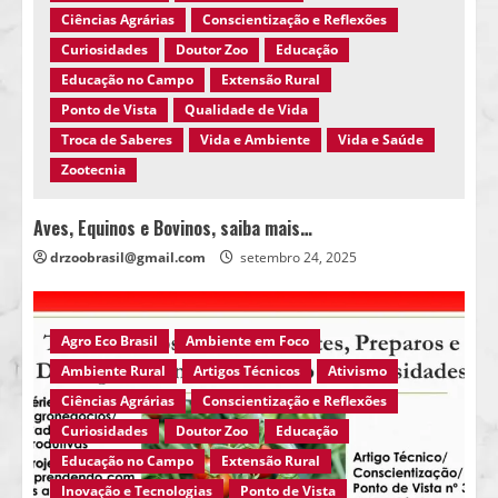
Ciências Agrárias
Conscientização e Reflexões
Curiosidades
Doutor Zoo
Educação
Educação no Campo
Extensão Rural
Ponto de Vista
Qualidade de Vida
Troca de Saberes
Vida e Ambiente
Vida e Saúde
Zootecnia
Aves, Equinos e Bovinos, saiba mais…
drzoobrasil@gmail.com
setembro 24, 2025
Agro Eco Brasil
Ambiente em Foco
Ambiente Rural
Artigos Técnicos
Ativismo
Ciências Agrárias
Conscientização e Reflexões
Curiosidades
Doutor Zoo
Educação
Educação no Campo
Extensão Rural
Inovação e Tecnologias
Ponto de Vista