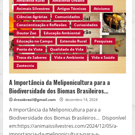
Ambiente Rural
Ambiente Urbano
e
a
Animais Silvestres
Artigos Técnicos
Ativismo
Extensão
Rural,
Ciências Agrárias
Comunidades
saiba
mais…
Conscientização e Reflexões
Curiosidades
Doutor Zoo
Educação Ambiental
Educação no Campo
Extensão Rural
Pesquisas
Ponto de Vista
Qualidade de Vida
Troca de Saberes
Vida e Ambiente
Vida e Saúde
Zootecnia
A Importância da Meliponicultura para a
Biodiversidade dos Biomas Brasileiros…
drzoobrasil@gmail.com
dezembro 14, 2024
A Importância da Meliponicultura para a
Biodiversidade dos Biomas Brasileiros… Disponível
em:https://animaissilvestres.com/2024/12/05/a-
importancia-da-meliponicultura-para-a-