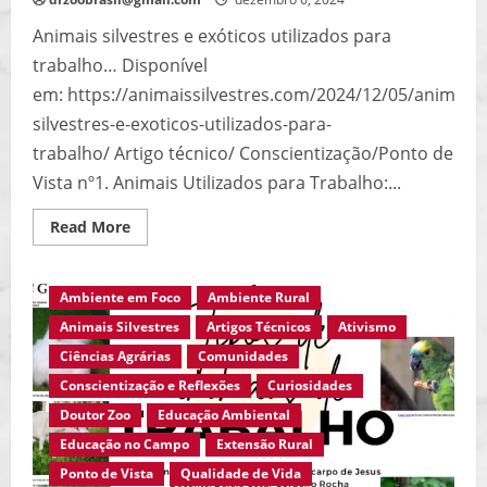
Animais silvestres e exóticos utilizados para
trabalho… Disponível
em: https://animaissilvestres.com/2024/12/05/animais-
silvestres-e-exoticos-utilizados-para-
trabalho/ Artigo técnico/ Conscientização/Ponto de
Vista nº1. Animais Utilizados para Trabalho:...
Read
Read More
more
about
Animais
Domésticos,
Ambiente em Foco
Ambiente Rural
Silvestres
e
Animais Silvestres
Artigos Técnicos
Ativismo
Exóticos
Utilizados
Ciências Agrárias
Comunidades
para
Trabalhos…
Conscientização e Reflexões
Curiosidades
Cabras,
Galinhas,
Doutor Zoo
Educação Ambiental
Ratos,
Elefantes,
Educação no Campo
Extensão Rural
Primatas…
Ponto de Vista
Qualidade de Vida