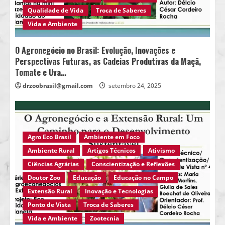
Qualidade de Vida
Troca de Saberes
Vida e Ambiente
O Agronegócio no Brasil: Evolução, Inovações e
Perspectivas Futuras, as Cadeias Produtivas da Maçã,
Tomate e Uva…
drzoobrasil@gmail.com
setembro 24, 2025
Agro Eco Brasil
Ambiente em Foco
Ambiente Rural
Artigos Técnicos
Ativismo
Ciências Agrárias
Conscientização e Reflexões
Doutor Zoo
Educação
Educação no Campo
Extensão Rural
Inovação e Tecnologias
Ponto de Vista
Troca de Saberes
Vida e Ambiente
Zootecnia