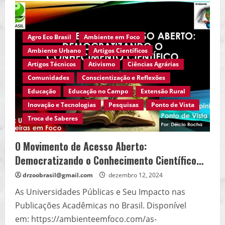
Grito
dos
Excluídos
a
Realidade
Agro Eco Brasil
Ambiente em Foco
dos
Carroceiros:
Ambiente Urbano
Artigos Científicos
Preconceito
e
Artigos Técnicos
Ativismo
Ciências Agrárias
Humilhação
no
Comunidades
Conscientização e Reflexões
Cotidiano…
Educação
Educação no Campo
Extensão Rural
Inovação e Tecnologias
Pesquisas
Ponto de Vista
Troca de Saberes
O Movimento de Acesso Aberto:
Democratizando o Conhecimento Científico…
drzoobrasil@gmail.com
dezembro 12, 2024
As Universidades Públicas e Seu Impacto nas
Publicações Acadêmicas no Brasil. Disponível
em: https://ambienteemfoco.com/as-