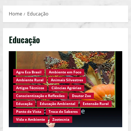
Menu
Home
Educação
Educação
Agro Eco Brasil
Ambiente em Foco
Ambiente Rural
Animais Silvestres
Artigos Técnicos
Ciências Agrárias
Conscientização e Reflexões
Doutor Zoo
Educação
Educação Ambiental
Extensão Rural
Ponto de Vista
Troca de Saberes
Vida e Ambiente
Zootecnia