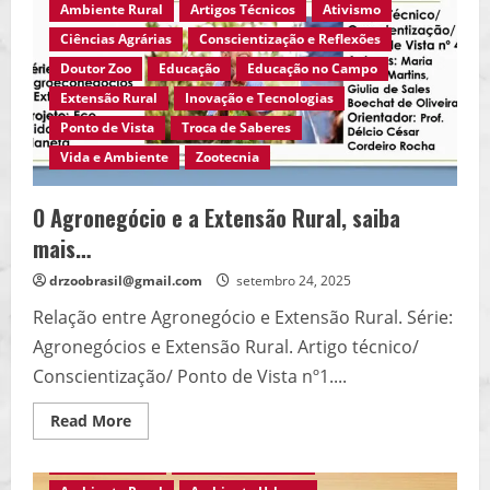
Silvestres, Brasil,
Ambiente Rural
Artigos Técnicos
Ativismo
saiba
mais…
Ciências Agrárias
Conscientização e Reflexões
Doutor Zoo
Educação
Educação no Campo
Extensão Rural
Inovação e Tecnologias
Ponto de Vista
Troca de Saberes
Vida e Ambiente
Zootecnia
O Agronegócio e a Extensão Rural, saiba
mais…
drzoobrasil@gmail.com
setembro 24, 2025
Relação entre Agronegócio e Extensão Rural. Série:
Agronegócios e Extensão Rural. Artigo técnico/
Conscientização/ Ponto de Vista nº1....
Read
Read More
more
about
Agro Eco Brasil
Ambiente em Foco
O
Agronegócio