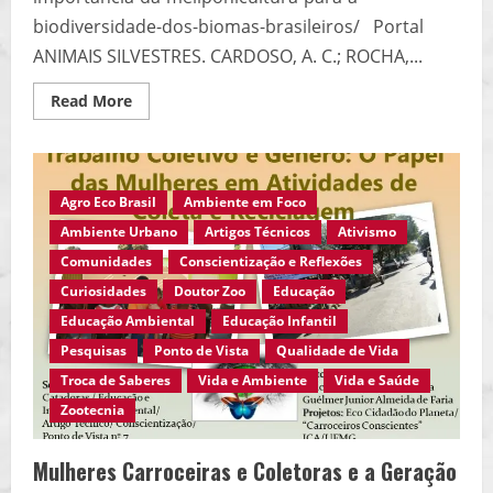
biodiversidade-dos-biomas-brasileiros/ Portal
ANIMAIS SILVESTRES. CARDOSO, A. C.; ROCHA,...
Read
Read More
more
about
A
Importância
da
Meliponicultura
Agro Eco Brasil
Ambiente em Foco
para
a
Ambiente Urbano
Artigos Técnicos
Ativismo
Biodiversidade
dos
Comunidades
Conscientização e Reflexões
Biomas
Brasileiros…
Curiosidades
Doutor Zoo
Educação
Educação Ambiental
Educação Infantil
Pesquisas
Ponto de Vista
Qualidade de Vida
Troca de Saberes
Vida e Ambiente
Vida e Saúde
Zootecnia
Mulheres Carroceiras e Coletoras e a Geração