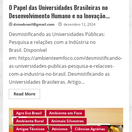
O Papel das Universidades Brasileiras no
Desenvolvimento Humano e na Inovação…
drzoobrasil@gmail.com
dezembro 12, 2024
Desmistificando as Universidades Públicas:
Pesquisa e relações com a Indústria no
Brasil. Disponível
em: https://ambienteemfoco.com/desmistificando-
as-universidades-publicas-pesquisa-e-relacoes-
com-a-industria-no-brasil. Desmistificando as
Universidades Brasileiras. Artigo...
Read
Read More
more
about
O
Papel
Agro Eco Brasil
Ambiente em Foco
das
Universidades
Ambiente Rural
Animais Silvestres
Brasileiras
no
Artigos Técnicos
Ativismo
Ciências Agrárias
Desenvolvimento