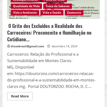
Qualidade de Vida
Troca de Saberes
Vida e Ambiente
Vida e Saúde
Zootecnia
O Grito dos Excluídos a Realidade dos
Carroceiros: Preconceito e Humilhação no
Cotidiano…
drzoobrasil@gmail.com
dezembro 14, 2024
Carroceiros: Relação do Profissional e a
Sustentabilidade em Montes Claros-
MG, Disponível
em: https://doutorzoo.com/carroceiros-relacao-
do-profissional-e-a-sustentabilidade-em-montes-
claros-mg. Portal DOUTORZOO. ROCHA, D. C....
Read
Read More
more
about
O