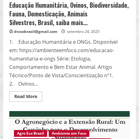
Educação Humanitária, Ovinos, Biodiversidade,
Fauna, Domesticação, Animais
Silvestres, Brasil, saiba mais…
drzoobrasil@gmail.com
setembro 24, 2025
1. Educação Humanitária e ONGs. Disponível
em: https://ambienteemfoco.com/educacao-
humanitaria-e-ongs Série: Etologia,
Comportamento e Bem Estar Animal. Artigo
Técnico/Ponto de Vista/Conscientização nº1.
2. Ovinos...
Read
Read More
more
about
Educação
Humanitária,
Ovinos,
Biodiversidade,
Fauna,
Domesticação,
Agro Eco Brasil
Ambiente em Foco
Animais