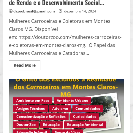
de Renda e o Desenvolvimento Social…
drzoobrasil@gmail.com
dezembro 14, 2024
Mulheres Carroceiras e Coletoras em Montes
Claros MG. Disponível
em: https://doutorzoo.com/mulheres-carroceiras-
e-coletoras-em-montes-claros-mg. O Papel das
Mulheres Carroceiras e Catadoras...
Read
Read More
more
about
Mulheres
Carroceiras
e
Coletoras
e
a
Ambiente em Foco
Ambiente Urbano
Geração
de
Artigos Técnicos
Ativismo
Comunidades
Renda
e
Conscientização e Reflexões
Curiosidades
o
Desenvolvimento
Doutor Zoo
Educação
Educação Ambiental
Social…
Educação Infantil
Ponto de Vista