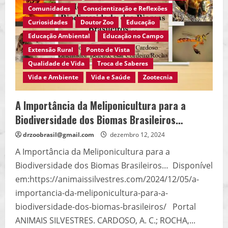
Humano
Comunidades
Conscientização e Reflexões
e
na
Curiosidades
Doutor Zoo
Educação
Inovação…
Educação Ambiental
Educação no Campo
Extensão Rural
Ponto de Vista
Qualidade de Vida
Troca de Saberes
Vida e Ambiente
Vida e Saúde
Zootecnia
A Importância da Meliponicultura para a
Biodiversidade dos Biomas Brasileiros…
drzoobrasil@gmail.com
dezembro 12, 2024
A Importância da Meliponicultura para a
Biodiversidade dos Biomas Brasileiros… Disponível
em:https://animaissilvestres.com/2024/12/05/a-
importancia-da-meliponicultura-para-a-
biodiversidade-dos-biomas-brasileiros/ Portal
ANIMAIS SILVESTRES. CARDOSO, A. C.; ROCHA,...