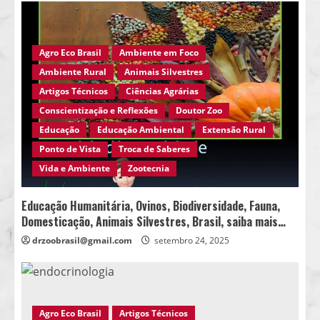
Agro Eco Brasil
Ambiente em Foco
Ambiente Rural
Animais Silvestres
Artigos Técnicos
Ciências Agrárias
Conscientização e Reflexões
Doutor Zoo
Educação
Educação Ambiental
Extensão Rural
Ponto de Vista
Troca de Saberes
Vida e Ambiente
Zootecnia
Educação Humanitária, Ovinos, Biodiversidade, Fauna,
Domesticação, Animais Silvestres, Brasil, saiba mais…
drzoobrasil@gmail.com
setembro 24, 2025
Agro Eco Brasil
Artigos Técnicos