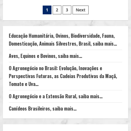
Animais
Paginação
Domésticos,
1
2
3
Next
Silvestres
e
de
Exóticos
Utilizados
para
posts
Trabalhos:
Educação Humanitária, Ovinos, Biodiversidade, Fauna,
Papagaios,
Periquitos,
Domesticação, Animais Silvestres, Brasil, saiba mais…
Pombos-
correios,
Camelos,
Aves, Equinos e Bovinos, saiba mais…
Dromedários,
Golfinhos,
Orcas…
O Agronegócio no Brasil: Evolução, Inovações e
Perspectivas Futuras, as Cadeias Produtivas da Maçã,
Tomate e Uva…
O Agronegócio e a Extensão Rural, saiba mais…
Canídeos Brasileiros, saiba mais…