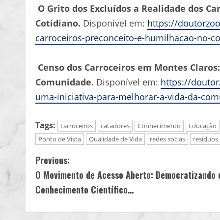
O Grito dos Excluídos a Realidade dos Ca
Cotidiano.
Disponível em:
https://doutorzoo
carroceiros-preconceito-e-humilhacao-no-co
Censo dos Carroceiros em Montes Claros:
Comunidade.
Disponível em:
https://douto
uma-iniciativa-para-melhorar-a-vida-da-co
Tags:
carroceiros
catadores
Conhecimento
Educação
Ponto de Vista
Qualidade de Vida
redes socias
resíduos 
C
Previous:
O Movimento de Acesso Aberto: Democratizando 
o
Conhecimento Científico…
n