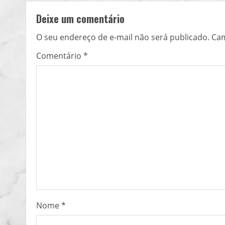
t
Deixe um comentário
i
O seu endereço de e-mail não será publicado.
Cam
n
Comentário
*
u
e
R
e
a
d
i
Nome
*
n