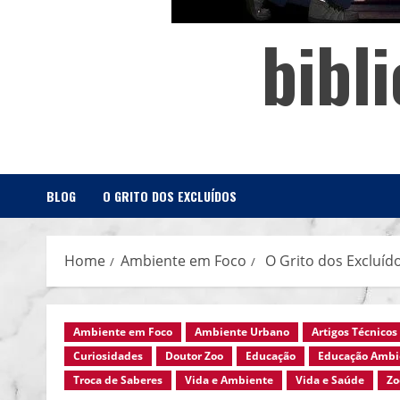
bibl
BLOG
O GRITO DOS EXCLUÍDOS
Home
Ambiente em Foco
O Grito dos Excluíd
Ambiente em Foco
Ambiente Urbano
Artigos Técnicos
Curiosidades
Doutor Zoo
Educação
Educação Ambi
Troca de Saberes
Vida e Ambiente
Vida e Saúde
Zo