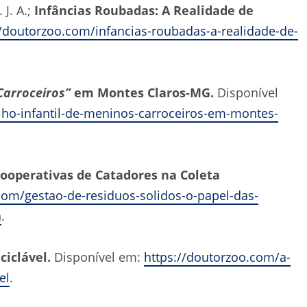
J. A.;
Infâncias Roubadas: A Realidade de
//doutorzoo.com/infancias-roubadas-a-realidade-de-
Carroceiros”
em Montes Claros-MG.
Disponível
lho-infantil-de-meninos-carroceiros-em-montes-
Cooperativas de Catadores na Coleta
com/gestao-de-residuos-solidos-o-papel-das-
a
.
eciclável.
Disponível em:
https://doutorzoo.com/a-
el
.