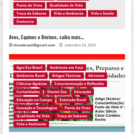
Ponto de Vista
Qualidade de Vida
Troca de Saberes
Vida e Ambiente
Vida e Saúde
Zootecnia
Aves, Equinos e Bovinos, saiba mais…
drzoobrasil@gmail.com
setembro 24, 2025
Agro Eco Brasil
Ambiente em Foco
Ambiente Rural
Artigos Técnicos
Ativismo
Ciências Agrárias
Conscientização e Reflexões
Curiosidades
Doutor Zoo
Educação
Educação no Campo
Extensão Rural
Inovação e Tecnologias
Ponto de Vista
Qualidade de Vida
Troca de Saberes
Vida e Ambiente