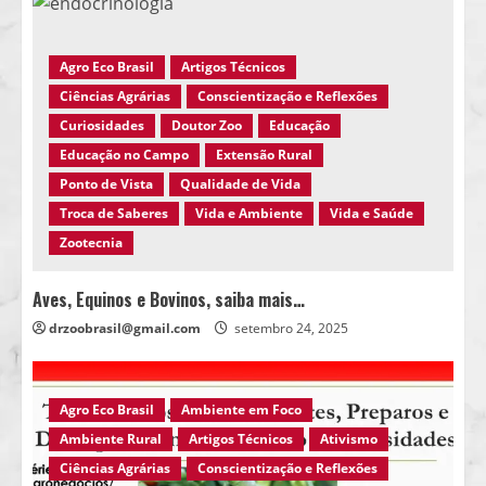
Agro Eco Brasil
Artigos Técnicos
Ciências Agrárias
Conscientização e Reflexões
Curiosidades
Doutor Zoo
Educação
Educação no Campo
Extensão Rural
Ponto de Vista
Qualidade de Vida
Troca de Saberes
Vida e Ambiente
Vida e Saúde
Zootecnia
Aves, Equinos e Bovinos, saiba mais…
drzoobrasil@gmail.com
setembro 24, 2025
Agro Eco Brasil
Ambiente em Foco
Ambiente Rural
Artigos Técnicos
Ativismo
Ciências Agrárias
Conscientização e Reflexões