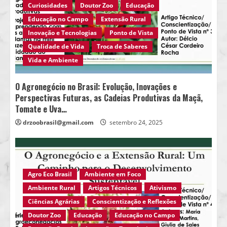
Curiosidades
Doutor Zoo
Educação
Educação no Campo
Extensão Rural
Inovação e Tecnologias
Ponto de Vista
Qualidade de Vida
Troca de Saberes
Vida e Ambiente
O Agronegócio no Brasil: Evolução, Inovações e
Perspectivas Futuras, as Cadeias Produtivas da Maçã,
Tomate e Uva…
drzoobrasil@gmail.com
setembro 24, 2025
Agro Eco Brasil
Ambiente em Foco
Ambiente Rural
Artigos Técnicos
Ativismo
Ciências Agrárias
Conscientização e Reflexões
Doutor Zoo
Educação
Educação no Campo