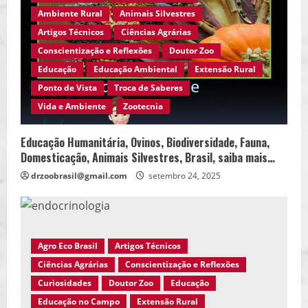
Ambiente Rural
Animais Silvestres
Artigos Técnicos
Ciências Agrárias
Conscientização e Reflexões
Doutor Zoo
Educação
Educação Ambiental
Extensão Rural
Ponto de Vista
Troca de Saberes
Vida e Ambiente
Zootecnia
Educação Humanitária, Ovinos, Biodiversidade, Fauna,
Domesticação, Animais Silvestres, Brasil, saiba mais…
drzoobrasil@gmail.com
setembro 24, 2025
Agro Eco Brasil
Artigos Técnicos
Ciências Agrárias
Conscientização e Reflexões
Curiosidades
Doutor Zoo
Educação
Educação no Campo
Extensão Rural