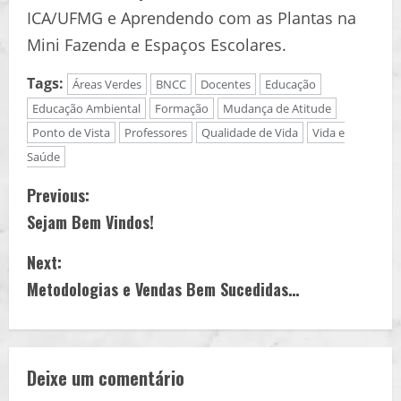
ICA/UFMG e Aprendendo com as Plantas na
Mini Fazenda e Espaços Escolares.
Tags:
Áreas Verdes
BNCC
Docentes
Educação
Educação Ambiental
Formação
Mudança de Atitude
Ponto de Vista
Professores
Qualidade de Vida
Vida e
Saúde
C
Previous:
Sejam Bem Vindos!
o
Next:
n
Metodologias e Vendas Bem Sucedidas…
t
i
Deixe um comentário
n