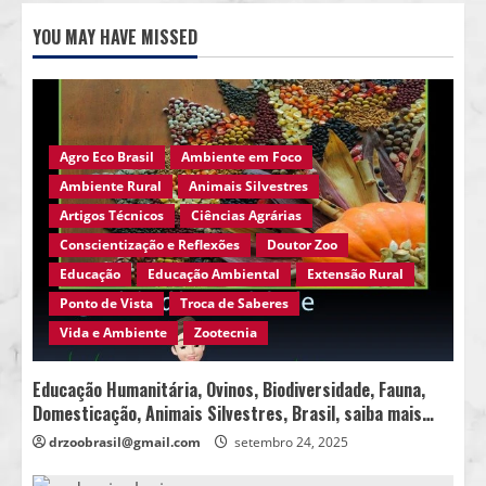
YOU MAY HAVE MISSED
Agro Eco Brasil
Ambiente em Foco
Ambiente Rural
Animais Silvestres
Artigos Técnicos
Ciências Agrárias
Conscientização e Reflexões
Doutor Zoo
Educação
Educação Ambiental
Extensão Rural
Ponto de Vista
Troca de Saberes
Vida e Ambiente
Zootecnia
Educação Humanitária, Ovinos, Biodiversidade, Fauna,
Domesticação, Animais Silvestres, Brasil, saiba mais…
drzoobrasil@gmail.com
setembro 24, 2025