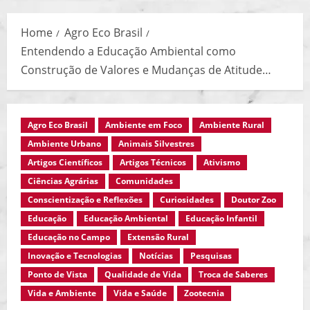
Menu
Home
Agro Eco Brasil
Entendendo a Educação Ambiental como
Construção de Valores e Mudanças de Atitude…
Agro Eco Brasil
Ambiente em Foco
Ambiente Rural
Ambiente Urbano
Animais Silvestres
Artigos Científicos
Artigos Técnicos
Ativismo
Ciências Agrárias
Comunidades
Conscientização e Reflexões
Curiosidades
Doutor Zoo
Educação
Educação Ambiental
Educação Infantil
Educação no Campo
Extensão Rural
Inovação e Tecnologias
Notícias
Pesquisas
Ponto de Vista
Qualidade de Vida
Troca de Saberes
Vida e Ambiente
Vida e Saúde
Zootecnia