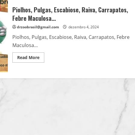
Piolhos, Pulgas, Escabiose, Raiva, Carrapatos,
Febre Maculosa…
drzoobrasil@gmail.com
dezembro 4, 2024
Piolhos, Pulgas, Escabiose, Raiva, Carrapatos, Febre
Maculosa…
Read
Read More
more
about
Piolhos,
Pulgas,
Escabiose,
Raiva,
Carrapatos,
Febre
Maculosa…