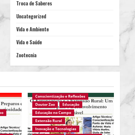
Troca de Saberes
Uncategorized
Vida e Ambiente
Vida e Saúde
Zootecnia
 Foco
Agro Eco Brasil
Ambiente em Foco
nicos
Ambiente Rural
Artigos Técnicos
Ativismo
Ciências Agrárias
Conscientização e Reflexões
Doutor Zoo
Educação
po
Educação no Campo
Extensão Rural
Inovação e Tecnologias