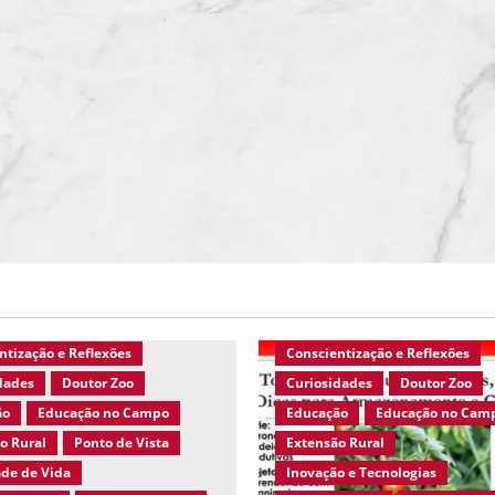
Agro Eco Brasil
Ambiente em
 Brasil
Artigos Técnicos
Ambiente Rural
Artigos Téc
s Agrárias
Ativismo
Ciências Agrárias
ntização e Reflexões
Conscientização e Reflexões
dades
Doutor Zoo
Curiosidades
Doutor Zoo
ão
Educação no Campo
Educação
Educação no Cam
o Rural
Ponto de Vista
Extensão Rural
de de Vida
Inovação e Tecnologias