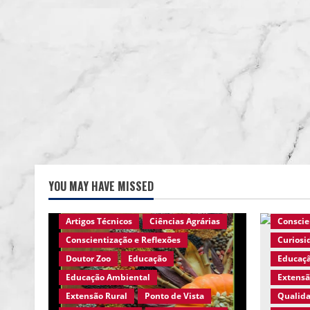
YOU MAY HAVE MISSED
Agro Eco Brasil
Ambiente em Foco
Agro Eco
Ambiente Rural
Animais Silvestres
Ciência
Artigos Técnicos
Ciências Agrárias
Conscie
Conscientização e Reflexões
Curiosi
Doutor Zoo
Educação
Educaç
Educação Ambiental
Extensã
Extensão Rural
Ponto de Vista
Qualida