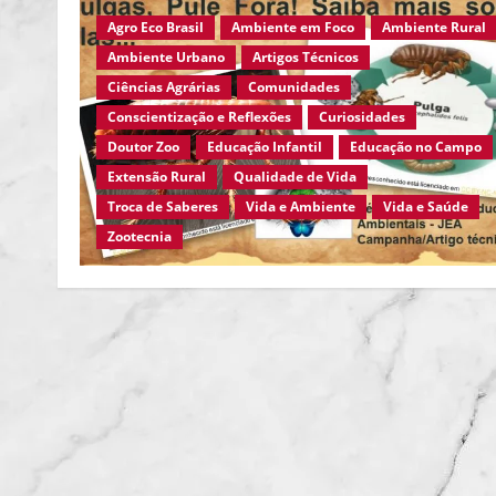
Agro Eco Brasil
Ambiente em Foco
Ambiente Rural
Ambiente Urbano
Artigos Técnicos
Ciências Agrárias
Comunidades
Conscientização e Reflexões
Curiosidades
Doutor Zoo
Educação Infantil
Educação no Campo
Extensão Rural
Qualidade de Vida
Troca de Saberes
Vida e Ambiente
Vida e Saúde
Zootecnia