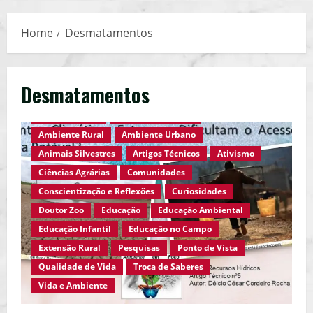
Menu
Home
Desmatamentos
Desmatamentos
Agro Eco Brasil
Ambiente em Foco
Ambiente Rural
Ambiente Urbano
Animais Silvestres
Artigos Técnicos
Ativismo
Ciências Agrárias
Comunidades
Conscientização e Reflexões
Curiosidades
Doutor Zoo
Educação
Educação Ambiental
Educação Infantil
Educação no Campo
Extensão Rural
Pesquisas
Ponto de Vista
Qualidade de Vida
Troca de Saberes
Vida e Ambiente