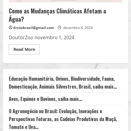
Como as Mudanças Climáticas Afetam a
Água?
drzoobrasil@gmail.com
dezembro 4, 2024
DoutorZoo novembro 1, 2024
Read
Read More
more
about
Como
as
Mudanças
Climáticas
Afetam
Educação Humanitária, Ovinos, Biodiversidade, Fauna,
a
Domesticação, Animais Silvestres, Brasil, saiba mais…
Água?
Aves, Equinos e Bovinos, saiba mais…
O Agronegócio no Brasil: Evolução, Inovações e
Perspectivas Futuras, as Cadeias Produtivas da Maçã,
Tomate e Uva…