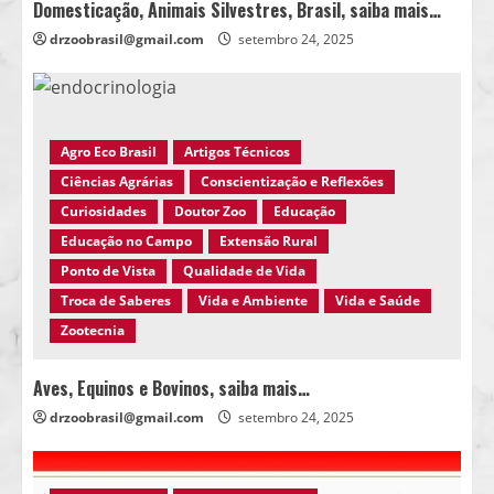
Domesticação, Animais Silvestres, Brasil, saiba mais…
drzoobrasil@gmail.com
setembro 24, 2025
Agro Eco Brasil
Artigos Técnicos
Ciências Agrárias
Conscientização e Reflexões
Curiosidades
Doutor Zoo
Educação
Educação no Campo
Extensão Rural
Ponto de Vista
Qualidade de Vida
Troca de Saberes
Vida e Ambiente
Vida e Saúde
Zootecnia
Aves, Equinos e Bovinos, saiba mais…
drzoobrasil@gmail.com
setembro 24, 2025