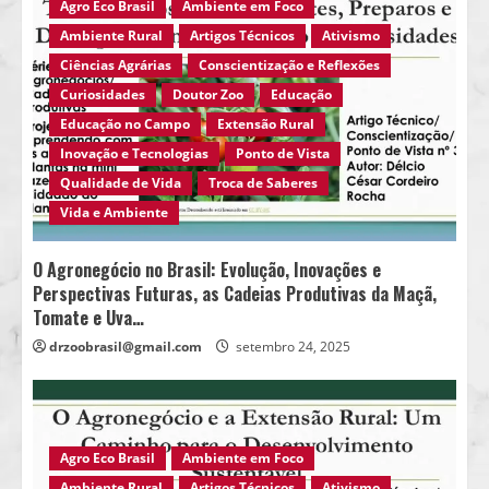
Agro Eco Brasil
Ambiente em Foco
Ambiente Rural
Artigos Técnicos
Ativismo
Ciências Agrárias
Conscientização e Reflexões
Curiosidades
Doutor Zoo
Educação
Educação no Campo
Extensão Rural
Inovação e Tecnologias
Ponto de Vista
Qualidade de Vida
Troca de Saberes
Vida e Ambiente
O Agronegócio no Brasil: Evolução, Inovações e
Perspectivas Futuras, as Cadeias Produtivas da Maçã,
Tomate e Uva…
drzoobrasil@gmail.com
setembro 24, 2025
Agro Eco Brasil
Ambiente em Foco
Ambiente Rural
Artigos Técnicos
Ativismo