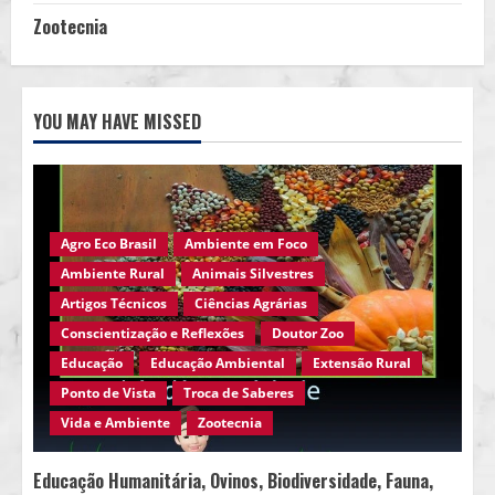
Zootecnia
YOU MAY HAVE MISSED
Agro Eco Brasil
Ambiente em Foco
Ambiente Rural
Animais Silvestres
Artigos Técnicos
Ciências Agrárias
Conscientização e Reflexões
Doutor Zoo
Educação
Educação Ambiental
Extensão Rural
Ponto de Vista
Troca de Saberes
Vida e Ambiente
Zootecnia
Educação Humanitária, Ovinos, Biodiversidade, Fauna,