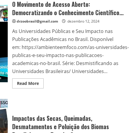
O Movimento de Acesso Aberto:
Democratizando o Conhecimento Científico…
drzoobrasil@gmail.com
dezembro 12, 2024
As Universidades Públicas e Seu Impacto nas
Publicações Acadêmicas no Brasil. Disponível
em: https://ambienteemfoco.com/as-universidades-
publicas-e-seu-impacto-nas-publicacoes-
academicas-no-brasil. Série: Desmistificando as
Universidades Brasileiras/ Universidades...
Read
Read More
more
about
O
Movimento
de
Acesso
Aberto:
Democratizando
Impactos das Secas, Queimadas,
o
Conhecimento
Desmatamentos e Poluição dos Biomas
Científico…