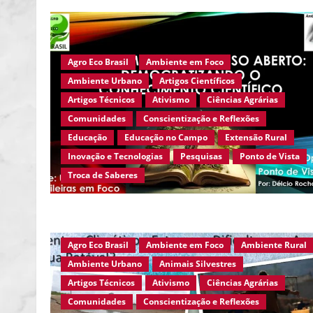
Agro Eco Brasil
Ambiente em Foco
Ambiente Urbano
Artigos Científicos
Artigos Técnicos
Ativismo
Ciências Agrárias
Comunidades
Conscientização e Reflexões
Educação
Educação no Campo
Extensão Rural
Inovação e Tecnologias
Pesquisas
Ponto de Vista
Troca de Saberes
Agro Eco Brasil
Ambiente em Foco
Ambiente Rural
Ambiente Urbano
Animais Silvestres
Artigos Técnicos
Ativismo
Ciências Agrárias
Comunidades
Conscientização e Reflexões