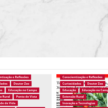
Agro Eco Brasil
Ambiente em
 Brasil
Artigos Técnicos
Ambiente Rural
Artigos Téc
s Agrárias
Ativismo
Ciências Agrárias
ntização e Reflexões
Conscientização e Reflexões
dades
Doutor Zoo
Curiosidades
Doutor Zoo
ão
Educação no Campo
Educação
Educação no Cam
o Rural
Ponto de Vista
Extensão Rural
de de Vida
Inovação e Tecnologias