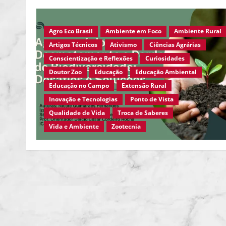
Agro Eco Brasil
Ambiente em Foco
Ambiente Rural
Artigos Técnicos
Ativismo
Ciências Agrárias
Conscientização e Reflexões
Curiosidades
Doutor Zoo
Educação
Educação Ambiental
Educação no Campo
Extensão Rural
Inovação e Tecnologias
Ponto de Vista
Qualidade de Vida
Troca de Saberes
Vida e Ambiente
Zootecnia