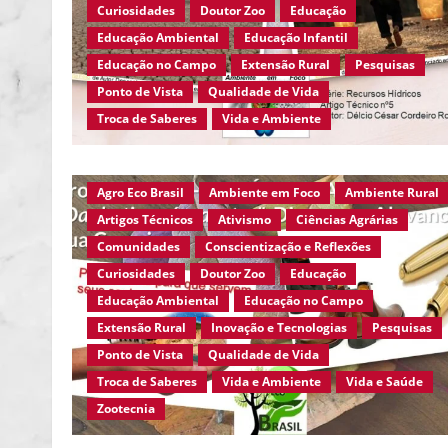
Curiosidades
Doutor Zoo
Educação
Educação Ambiental
Educação Infantil
Educação no Campo
Extensão Rural
Pesquisas
Ponto de Vista
Qualidade de Vida
Troca de Saberes
Vida e Ambiente
Agro Eco Brasil
Ambiente em Foco
Ambiente Rural
Artigos Técnicos
Ativismo
Ciências Agrárias
Comunidades
Conscientização e Reflexões
Curiosidades
Doutor Zoo
Educação
Educação Ambiental
Educação no Campo
Extensão Rural
Inovação e Tecnologias
Pesquisas
Ponto de Vista
Qualidade de Vida
Troca de Saberes
Vida e Ambiente
Vida e Saúde
Zootecnia