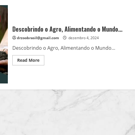
“Das
Botinas
às
Canetas”
–
Profissionalize-
se
Descobrindo o Agro, Alimentando o Mundo…
na
Área
drzoobrasil@gmail.com
dezembro 4, 2024
de
Agroeconegócios,
Descobrindo o Agro, Alimentando o Mundo…
Dicas
e
Estratégias
Read
Read More
Para
more
o
about
Sucesso…
Descobrindo
o
Agro,
Alimentando
o
Mundo…