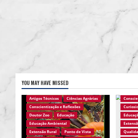
YOU MAY HAVE MISSED
Agro Eco Brasil
Ambiente em Foco
Agro Eco
Ambiente Rural
Animais Silvestres
Ciência
Artigos Técnicos
Ciências Agrárias
Conscie
Conscientização e Reflexões
Curiosi
Doutor Zoo
Educação
Educaç
Educação Ambiental
Extensã
Extensão Rural
Ponto de Vista
Qualida