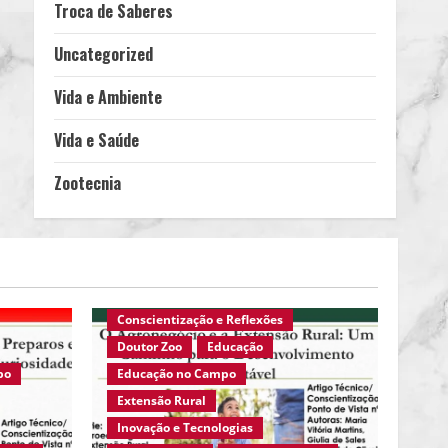
Troca de Saberes
Uncategorized
Vida e Ambiente
Vida e Saúde
Zootecnia
 Foco
Agro Eco Brasil
Ambiente em Foco
nicos
Ambiente Rural
Artigos Técnicos
Ativismo
Ciências Agrárias
Conscientização e Reflexões
Doutor Zoo
Educação
po
Educação no Campo
Extensão Rural
Inovação e Tecnologias