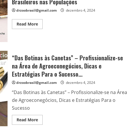
Brasileiros nas Populações
drzoobrasil@gmail.com
dezembro 4, 2024
Read
Read More
more
about
Impactos
das
Secas,
Queimadas,
Desmatamentos
e
“Das Botinas às Canetas” – Profissionalize-se
Poluição
dos
na Área de Agroeconegócios, Dicas e
Biomas
Brasileiros
Estratégias Para o Sucesso…
nas
Populações
drzoobrasil@gmail.com
dezembro 4, 2024
“Das Botinas às Canetas” – Profissionalize-se na Área
de Agroeconegócios, Dicas e Estratégias Para o
Sucesso
Read
Read More
more
about