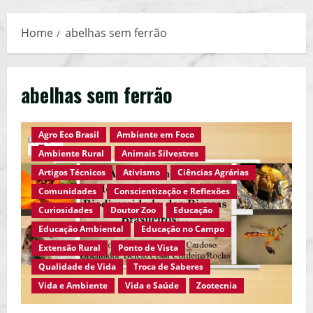
Menu
Home
abelhas sem ferrão
abelhas sem ferrão
Agro Eco Brasil
Ambiente em Foco
Ambiente Rural
Animais Silvestres
Artigos Técnicos
Ativismo
Ciências Agrárias
Comunidades
Conscientização e Reflexões
Curiosidades
Doutor Zoo
Educação
Educação Ambiental
Educação no Campo
Extensão Rural
Ponto de Vista
Qualidade de Vida
Troca de Saberes
Vida e Ambiente
Vida e Saúde
Zootecnia