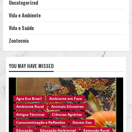
Uncategorized
Vida e Ambiente
Vida e Saúde
Zootecnia
YOU MAY HAVE MISSED
Agro Eco Brasil
Ambiente em Foco
Ambiente Rural
Animais Silvestres
Artigos Técnicos
Ciências Agrárias
Conscientização e Reflexões
Doutor Zoo
Educação
Educação Ambiental
Extensão Rural