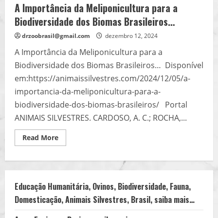
A Importância da Meliponicultura para a
Biodiversidade dos Biomas Brasileiros…
drzoobrasil@gmail.com
dezembro 12, 2024
A Importância da Meliponicultura para a
Biodiversidade dos Biomas Brasileiros… Disponível
em:https://animaissilvestres.com/2024/12/05/a-
importancia-da-meliponicultura-para-a-
biodiversidade-dos-biomas-brasileiros/ Portal
ANIMAIS SILVESTRES. CARDOSO, A. C.; ROCHA,...
Read
Read More
more
about
A
Importância
da
Meliponicultura
para
Educação Humanitária, Ovinos, Biodiversidade, Fauna,
a
Domesticação, Animais Silvestres, Brasil, saiba mais…
Biodiversidade
dos
Biomas