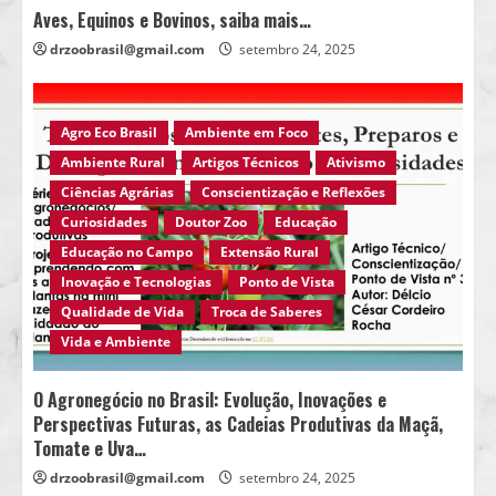
Aves, Equinos e Bovinos, saiba mais…
drzoobrasil@gmail.com
setembro 24, 2025
Agro Eco Brasil
Ambiente em Foco
Ambiente Rural
Artigos Técnicos
Ativismo
Ciências Agrárias
Conscientização e Reflexões
Curiosidades
Doutor Zoo
Educação
Educação no Campo
Extensão Rural
Inovação e Tecnologias
Ponto de Vista
Qualidade de Vida
Troca de Saberes
Vida e Ambiente
O Agronegócio no Brasil: Evolução, Inovações e
Perspectivas Futuras, as Cadeias Produtivas da Maçã,
Tomate e Uva…
drzoobrasil@gmail.com
setembro 24, 2025