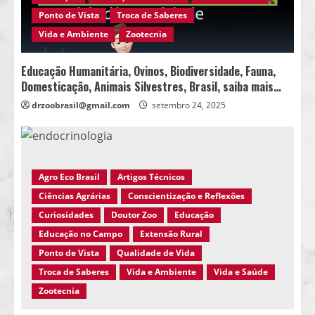
Ponto de Vista
Troca de Saberes
Vida e Ambiente
Zootecnia
Educação Humanitária, Ovinos, Biodiversidade, Fauna,
Domesticação, Animais Silvestres, Brasil, saiba mais…
drzoobrasil@gmail.com
setembro 24, 2025
Agro Eco Brasil
Artigos Técnicos
Ciências Agrárias
Conscientização e Reflexões
Curiosidades
Doutor Zoo
Educação
Educação no Campo
Extensão Rural
Ponto de Vista
Qualidade de Vida
Troca de Saberes
Vida e Ambiente
Vida e Saúde
Zootecnia